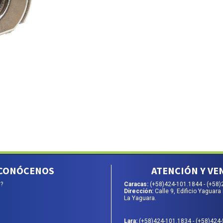
CONÓCENOS
ATENCIÓN Y VE
?
Caracas:
(+58)424-101.1844
-
(+58)
Dirección:
Calle 9, Edificio Yaguara 
La Yaguara.
Lara:
(+58)424-101.1834
-
(+58)424