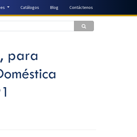
nes
Catálogos
Blog
Contáctenos
, para
oméstica
91