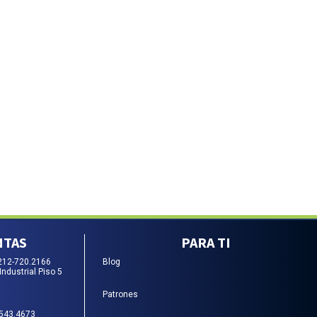
NTAS
PARA TI
212-720.2166
Blog
Industrial Piso 5
Patrones
-543.4673