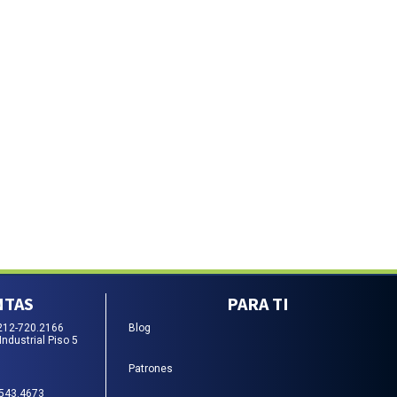
NTAS
PARA TI
212-720.2166
Blog
Industrial Piso 5
Patrones
-543.4673