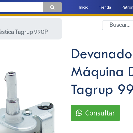
Inicio
Tienda
Patro
stica Tagrup 990P
Devanador
Máquina D
Tagrup 9
Consultar