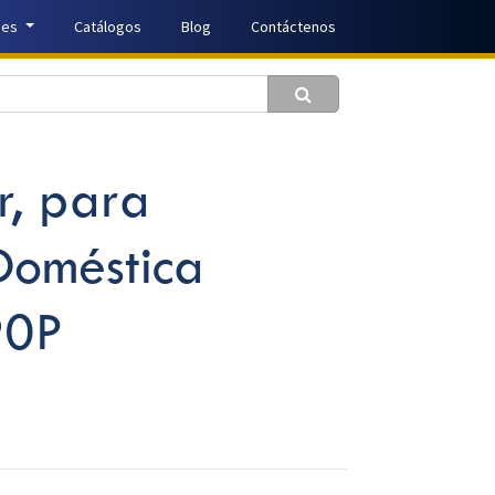
nes
Catálogos
Blog
Contáctenos
, para
oméstica
90P