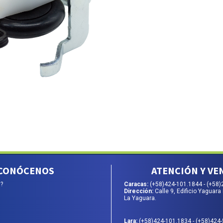
CONÓCENOS
ATENCIÓN Y VE
?
Caracas:
(+58)424-101.1844
-
(+58)
Dirección:
Calle 9, Edificio Yaguara 
La Yaguara.
Lara:
(+58)424-101.1834
-
(+58)424