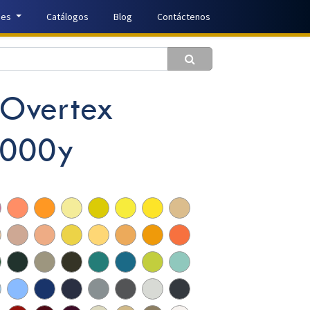
nes
Catálogos
Blog
Contáctenos
 Overtex
5000y