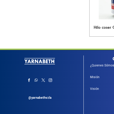
Hilo coser
¿Quienes Sómos
Misión
Visión
@yarnabethvzla