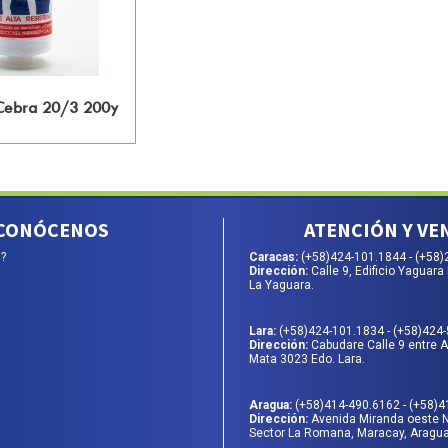
 Cebra 20/3 200y
CONÓCENOS
ATENCIÓN Y VE
?
Caracas:
(+58)424-101.1844
-
(+58)
Dirección:
Calle 9, Edificio Yaguara 
La Yaguara.
Lara:
(+58)424-101.1834
-
(+58)424
Dirección:
Cabudare Calle 9 entre Av
Mata 3023 Edo. Lara.
Aragua:
(+58)414-490.6162
-
(+58)4
Dirección:
Avenida Miranda oeste 
Sector La Romana, Maracay, Aragua